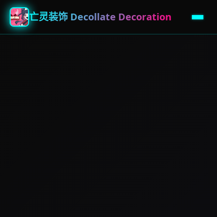
亡灵装饰 Decollate Decoration